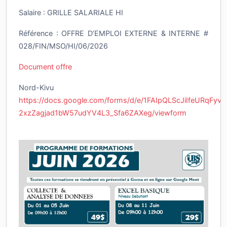
Salaire : GRILLE SALARIALE HI
Référence : OFFRE D’EMPLOI EXTERNE & INTERNE #
028/FIN/MSO/HI/06/2026
Document offre
Nord-Kivu
https://docs.google.com/forms/d/e/1FAIpQLScJiIfeURqFyv
2xzZagjad1bW57udYV4L3_Sfa6ZAXeg/viewform