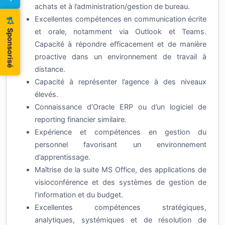
Excellentes compétences en communication écrite
et orale, notamment via Outlook et Teams.
Sponsorisé
Capacité à répondre efficacement et de manière
proactive dans un environnement de travail à
distance.
Maitriser les fonctions avancées d'Excel, Les
Capacité à représenter l’agence à des niveaux
doublons et l'Analyse de données
élevés.
Voir le contenu
Connaissance d’Oracle ERP ou d’un logiciel de
reporting financier similaire.
S'INSCRIRE
Expérience et compétences en gestion du
personnel favorisant un environnement
d’apprentissage.
Maîtrise de la suite MS Office, des applications de
visioconférence et des systèmes de gestion de
l’information et du budget.
Excellentes compétences stratégiques,
analytiques, systémiques et de résolution de
problèmes, avec une capacité à avoir une vision