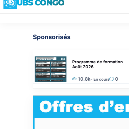
UBS CONGO
Sponsorisés
ion sur
Programme de formation
icielle (IA)
Août 2026
0
10.8k
-
0
En cours