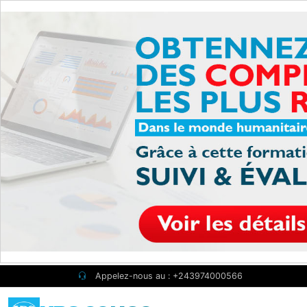
Skip to main content
Appelez-nous au : +243974000566