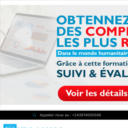
Skip to main content
Appelez-nous au : +243974000566