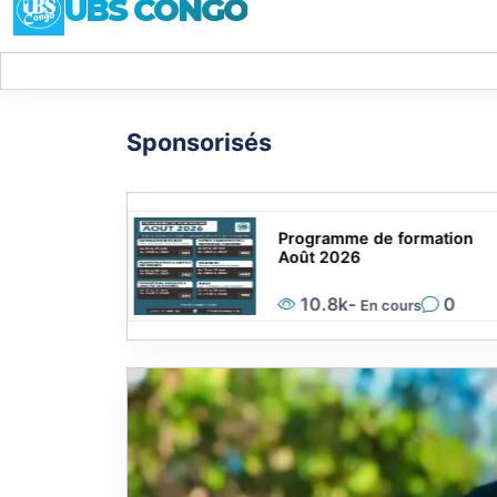
UBS CONGO
Sponsorisés
ion sur
Programme de formation
icielle (IA)
Août 2026
0
10.8k
-
0
En cours